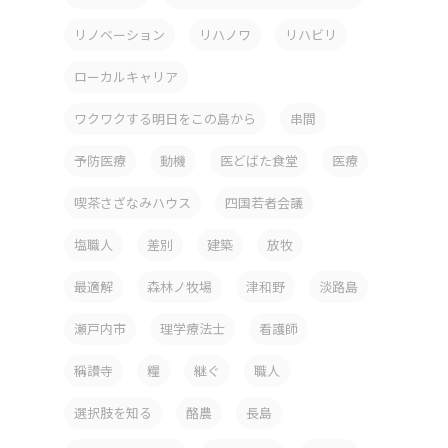
リノベーション
リハノワ
リハビリ
ローカルキャリア
ワクワクする明日をこの島から
串間
予防医療
動機
医どばた食堂
医療
喫茶さざなみハウス
四国若者会議
塩職人
差別
建築
放牧
最適解
森林ノ牧場
津和野
淡路島
瀬戸内市
理学療法士
看護師
稱讃寺
糧
継ぐ
職人
選択肢を知る
酪農
長島