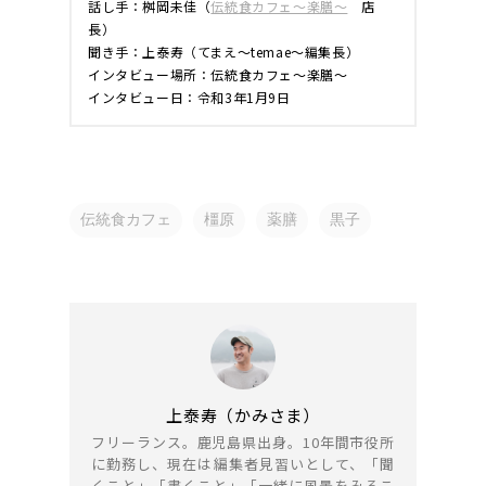
話し手：桝岡未佳（
伝統食カフェ〜楽膳〜
店
長）
聞き手：上泰寿（てまえ〜temae〜編集長）
インタビュー場所：伝統食カフェ〜楽膳〜
インタビュー日：令和3年1月9日
伝統食カフェ
橿原
薬膳
黒子
上泰寿（かみさま）
フリーランス。鹿児島県出身。10年間市役所
に勤務し、現在は編集者見習いとして、「聞
くこと」「書くこと」「一緒に風景をみるこ