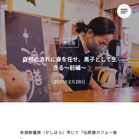
奈良県
自然の流れに身を任せ、黒子として生
きる〜前編〜
2021年2月28日
奈良県橿原（かしはら）市にて『伝統食カフェ〜楽