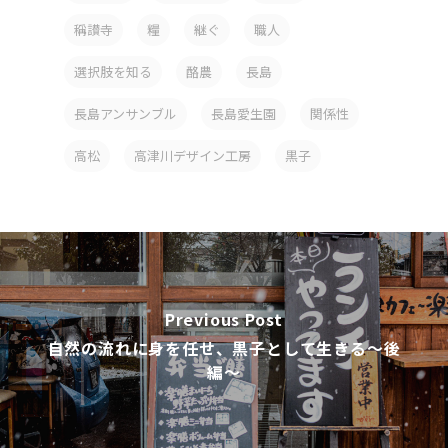
稱讃寺
糧
継ぐ
職人
選択肢を知る
酪農
長島
長島アンサンブル
長島愛生園
関係性
高松
高津川デザイン工房
黒子
Previous Post
自然の流れに身を任せ、黒子として生きる〜後
編〜