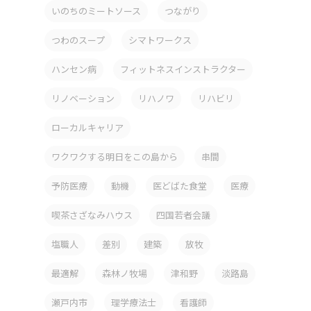
いのちのミートソース
つながり
つわのスープ
シマトワークス
ハンセン病
フィットネスインストラクター
リノベーション
リハノワ
リハビリ
ローカルキャリア
ワクワクする明日をこの島から
串間
予防医療
動機
医どばた食堂
医療
喫茶さざなみハウス
四国若者会議
塩職人
差別
建築
放牧
最適解
森林ノ牧場
津和野
淡路島
瀬戸内市
理学療法士
看護師