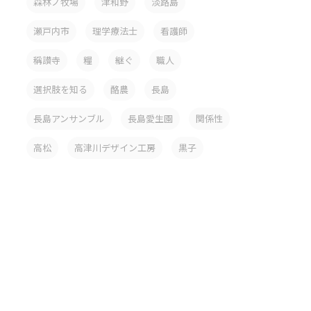
森林ノ牧場
津和野
淡路島
瀬戸内市
理学療法士
看護師
稱讃寺
糧
継ぐ
職人
選択肢を知る
酪農
長島
長島アンサンブル
長島愛生園
関係性
高松
高津川デザイン工房
黒子