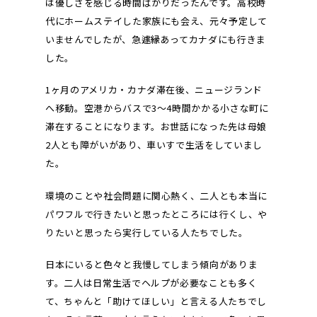
は優しさを感じる時間ばかりだったんです。高校時
代にホームステイした家族にも会え、元々予定して
いませんでしたが、急遽縁あってカナダにも行きま
した。
1ヶ月のアメリカ・カナダ滞在後、ニュージランド
へ移動。空港からバスで3～4時間かかる小さな町に
滞在することになります。お世話になった先は母娘
2人とも障がいがあり、車いすで生活をしていまし
た。
環境のことや社会問題に関心熱く、二人とも本当に
パワフルで行きたいと思ったところには行くし、や
りたいと思ったら実行している人たちでした。
日本にいると色々と我慢してしまう傾向がありま
す。二人は日常生活でヘルプが必要なことも多く
て、ちゃんと「助けてほしい」と言える人たちでし