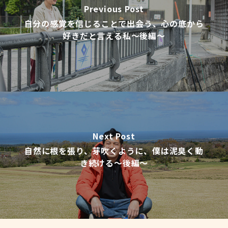
Previous Post
自分の感覚を信じることで出会う、心の底から
好きだと言える私〜後編〜
Next Post
自然に根を張り、芽吹くように、僕は泥臭く動
き続ける〜後編〜