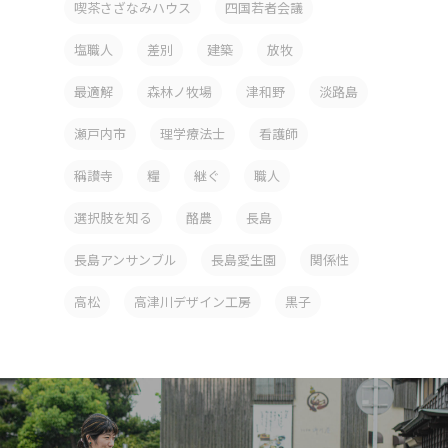
喫茶さざなみハウス
四国若者会議
塩職人
差別
建築
放牧
最適解
森林ノ牧場
津和野
淡路島
瀬戸内市
理学療法士
看護師
稱讃寺
糧
継ぐ
職人
選択肢を知る
酪農
長島
長島アンサンブル
長島愛生園
関係性
高松
高津川デザイン工房
黒子