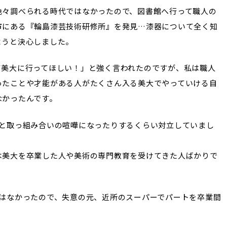
色々調べられる時代ではなかったので、図書館へ行って職人の
市にある『輪島漆芸技術研修所』を発見…漆器について全く知
ようと決心しました。
て美大に行ってほしい！」と強く言われたのですが、私は職人
ったことや才能がある人がたくさん入る美大でやっていける自
なかったんです。
父と取っ組み合いの喧嘩になったりするくらい対立していまし
は美大を卒業した人や美術の専門教育を受けてきた人ばかりで
定はなかったので、失意の元、近所のスーパーでパートを卒業間