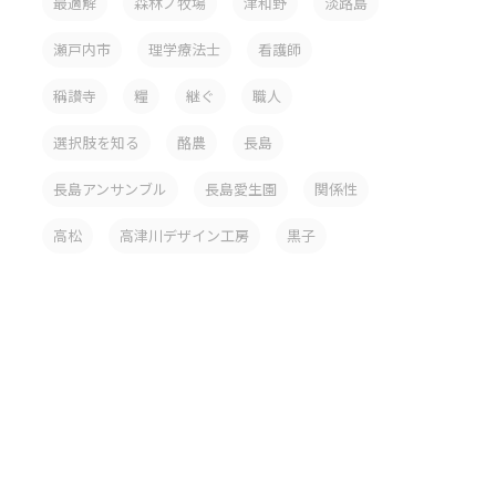
最適解
森林ノ牧場
津和野
淡路島
瀬戸内市
理学療法士
看護師
稱讃寺
糧
継ぐ
職人
選択肢を知る
酪農
長島
長島アンサンブル
長島愛生園
関係性
高松
高津川デザイン工房
黒子