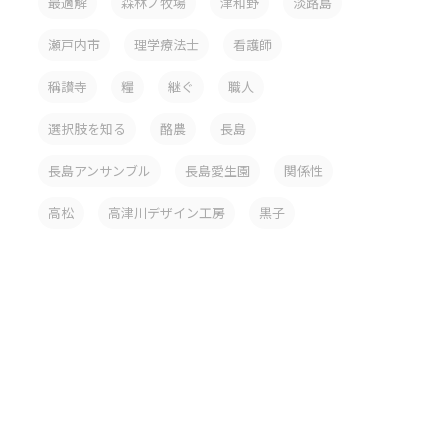
最適解
森林ノ牧場
津和野
淡路島
瀬戸内市
理学療法士
看護師
稱讃寺
糧
継ぐ
職人
選択肢を知る
酪農
長島
長島アンサンブル
長島愛生園
関係性
高松
高津川デザイン工房
黒子